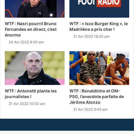
WTF : Nasri pourrit Bruno
WTF : « Isco Burger King », le
Fernandes en direct, c’est
Madrilène a pris cher !
énorme
21 Avr 2022 16:30 pm
24 Avr 2022 8:30 am
WTF : Antonetti plante les
WTF : Ronaldinho et OM-
journalistes !
PSG, l’anecdote parfaite de
Jérôme Alonzo
21 Avr 2022 10:30 am
21 Avr 2022 9:45 am