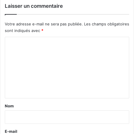
Laisser un commentaire
Votre adresse e-mail ne sera pas publiée.
Les champs obligatoires
sont indiqués avec
*
C
o
m
m
e
n
t
a
Nom
i
r
e
E-mail