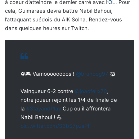
à coeur d’atteindre le dernier carré avec l’
OL
. Pour
cela, Guimaraes devra battre Nabil Bahoui,
l’attaquant suédois du AIK Solna. Rendez-vous
dans quelques heures sur Twitch.
⚽🎮 Vamoooooooos !
@brunoog97
🦁
Vainqueur 6-2 contre
@joaofelix70
,
notre joueur rejoint les 1/4 de finale de
la
#StayandPlay
Cup ou il affrontera
Nabil Bahoui ! 💪
pic.twitter.com/S3bS7pzsPF