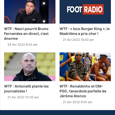
WTF : Nasri pourrit Bruno
WTF : « Isco Burger King », le
Fernandes en direct, c’est
Madrilène a pris cher !
énorme
21 Avr 2022 16:30 pm
24 Avr 2022 8:30 am
WTF : Antonetti plante les
WTF : Ronaldinho et OM-
journalistes !
PSG, l’anecdote parfaite de
Jérôme Alonzo
21 Avr 2022 10:30 am
21 Avr 2022 9:45 am