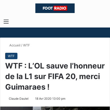
Menu
R
Accueil
/
WTF
WTF
WTF : L’OL sauve l’honneur
de la L1 sur FIFA 20, merci
Guimaraes !
Claude Dautel
18 Avr 2020 13:00 pm