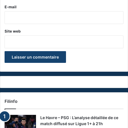
e
E-mail
*
Site web
Filinfo
Le Havre – PSG : L’analyse détaillée de ce
match diffusé sur Ligue 1+ à 21h