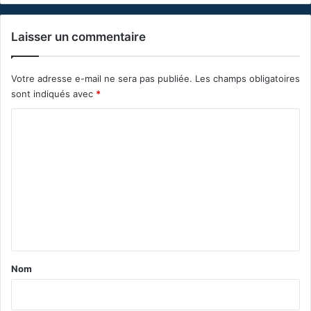
Laisser un commentaire
Votre adresse e-mail ne sera pas publiée.
Les champs obligatoires
sont indiqués avec
*
C
o
m
m
e
n
t
a
Nom
i
r