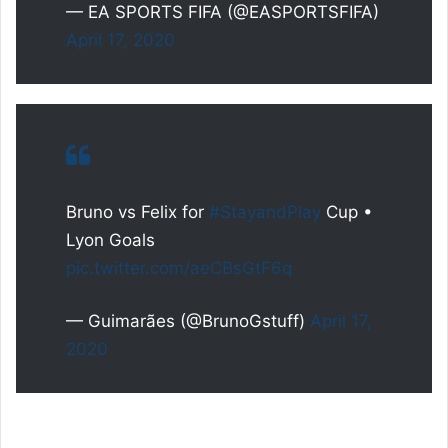
— EA SPORTS FIFA (@EASPORTSFIFA)
April 17, 2020
Bruno vs Felix for
#StayandPlay
Cup •
Lyon Goals
pic.twitter.com/aeCBsGtF6q
— Guimarães (@BrunoGstuff)
April 17,
2020