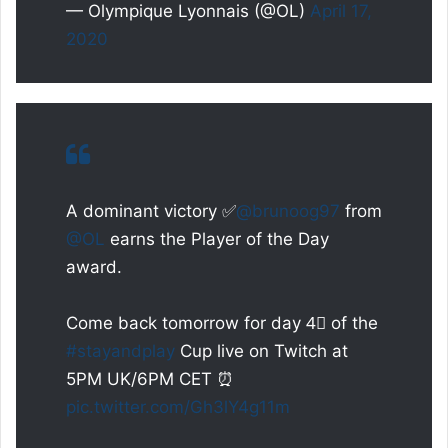
— Olympique Lyonnais (@OL)
April 17,
2020
A dominant victory ✅
@brunoog97
from
@OL
earns the Player of the Day
award.
Come back tomorrow for day 4⃣ of the
#stayandplay
Cup live on Twitch at
5PM UK/6PM CET ⏰
pic.twitter.com/Gh3lY4g11m