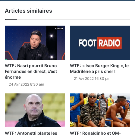
Articles similaires
WTF : Nasri pourrit Bruno
WTF : « Isco Burger King », le
Fernandes en direct, c’est
Madrilène a pris cher !
énorme
21 Avr 2022 16:30 pm
24 Avr 2022 8:30 am
WTF : Antonetti plante les
WTF : Ronaldinho et OM-