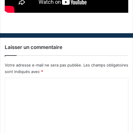
Laisser un commentaire
Votre adresse e-mail ne sera pas publiée.
Les champs obligatoires
sont indiqués avec
*
C
o
m
m
e
n