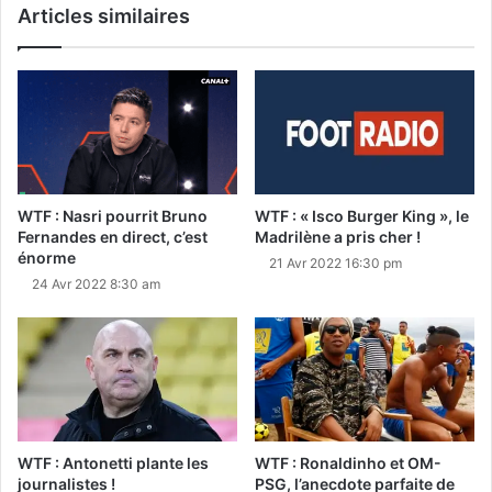
Articles similaires
WTF : Nasri pourrit Bruno
WTF : « Isco Burger King », le
Fernandes en direct, c’est
Madrilène a pris cher !
énorme
21 Avr 2022 16:30 pm
24 Avr 2022 8:30 am
WTF : Antonetti plante les
WTF : Ronaldinho et OM-
journalistes !
PSG, l’anecdote parfaite de