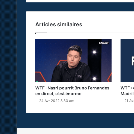
Articles similaires
WTF : Nasri pourrit Bruno Fernandes
WTF : «
en direct, c’est énorme
Madril
24 Avr 2022 8:30 am
21 Av