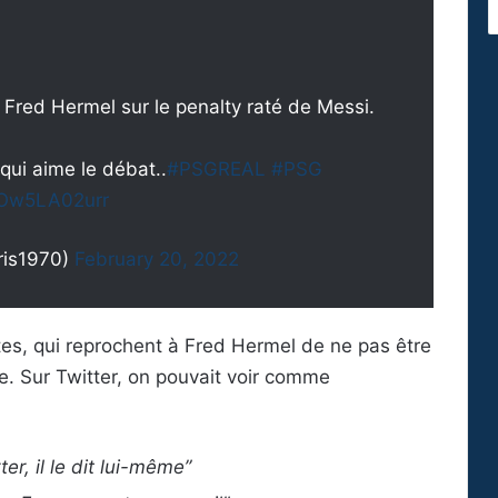
" Fred Hermel sur le penalty raté de Messi.
qui aime le débat..
#PSGREAL
#PSG
m/Ow5LA02urr
ris1970)
February 20, 2022
utes, qui reprochent à Fred Hermel de ne pas être
e. Sur Twitter, on pouvait voir comme
er, il le dit lui-même”