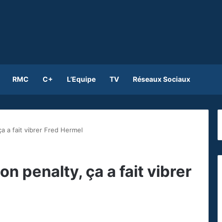
RMC
C+
L’Equipe
TV
Réseaux Sociaux
a a fait vibrer Fred Hermel
n penalty, ça a fait vibrer