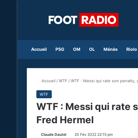
Accueil
PSG
OM
OL
Ménès
Riolo
Accueil
/
WTF
/
WTF : Messi qui rate son penalty, ç
WTF
WTF : Messi qui rate so
Fred Hermel
Claude Dautel
20 Fév 2022 22:15 pm