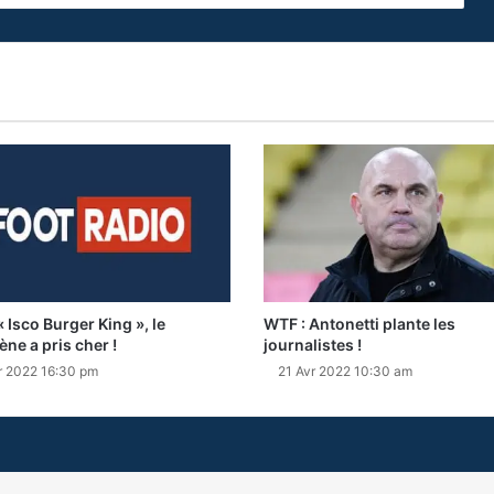
 Isco Burger King », le
WTF : Antonetti plante les
ène a pris cher !
journalistes !
r 2022 16:30 pm
21 Avr 2022 10:30 am