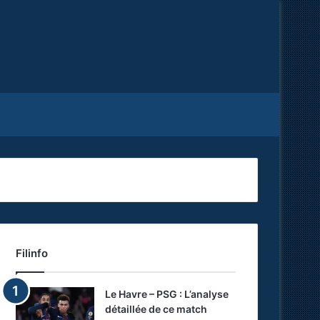
Facebook
X
RSS
Filinfo
Le Havre – PSG : L’analyse
détaillée de ce match