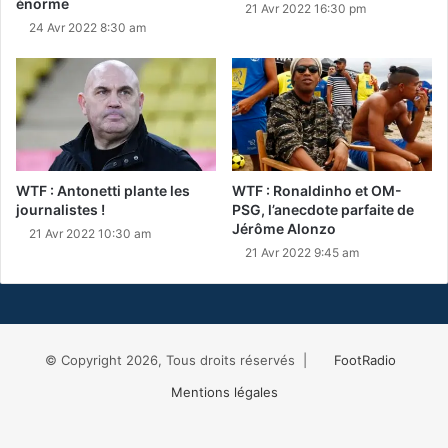
énorme
21 Avr 2022 16:30 pm
24 Avr 2022 8:30 am
WTF : Antonetti plante les
WTF : Ronaldinho et OM-
journalistes !
PSG, l’anecdote parfaite de
Jérôme Alonzo
21 Avr 2022 10:30 am
21 Avr 2022 9:45 am
© Copyright 2026, Tous droits réservés |
FootRadio
Mentions légales
Facebook
X
RSS