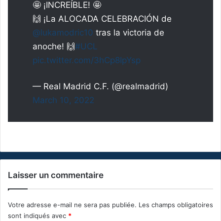
🤩 ¡INCREÍBLE! 🤩
🙌 ¡La ALOCADA CELEBRACIÓN de
@lukamodric10
tras la victoria de
anoche! 🙌
#UCL
pic.twitter.com/3hCp8IpYsp
— Real Madrid C.F. (@realmadrid)
March 10, 2022
Laisser un commentaire
Votre adresse e-mail ne sera pas publiée.
Les champs obligatoires
sont indiqués avec
*