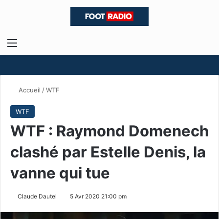
Menu
R
Accueil
/
WTF
WTF
WTF : Raymond Domenech
clashé par Estelle Denis, la
vanne qui tue
Claude Dautel
5 Avr 2020 21:00 pm