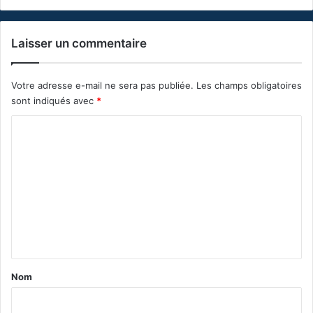
Laisser un commentaire
Votre adresse e-mail ne sera pas publiée.
Les champs obligatoires
sont indiqués avec
*
C
o
m
m
e
n
t
a
Nom
i