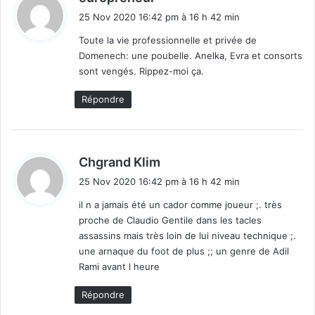
i
25 Nov 2020 16:42 pm à 16 h 42 min
t
Toute la vie professionnelle et privée de
Domenech: une poubelle. Anelka, Evra et consorts
:
sont vengés. Rippez-moi ça.
Répondre
d
Chgrand Klim
i
25 Nov 2020 16:42 pm à 16 h 42 min
t
il n a jamais été un cador comme joueur ;. très
proche de Claudio Gentile dans les tacles
:
assassins mais très loin de lui niveau technique ;.
une arnaque du foot de plus ;; un genre de Adil
Rami avant l heure
Répondre