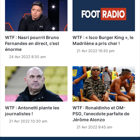
WTF : Nasri pourrit Bruno
WTF : « Isco Burger King », le
Fernandes en direct, c’est
Madrilène a pris cher !
énorme
21 Avr 2022 16:30 pm
24 Avr 2022 8:30 am
WTF : Antonetti plante les
WTF : Ronaldinho et OM-
journalistes !
PSG, l’anecdote parfaite de
Jérôme Alonzo
21 Avr 2022 10:30 am
21 Avr 2022 9:45 am