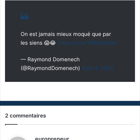
On est jamais mieux moqué que par
les siens 😱😂
https://t.co/Y36xKh6pKi
— Raymond Domenech
(@RaymondDomenech)
April 4, 2020
2 commentaires
d
europreneur