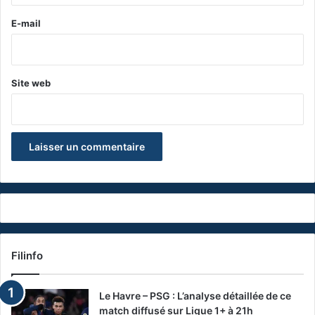
r
e
E-mail
*
Site web
Filinfo
Le Havre – PSG : L’analyse détaillée de ce
match diffusé sur Ligue 1+ à 21h