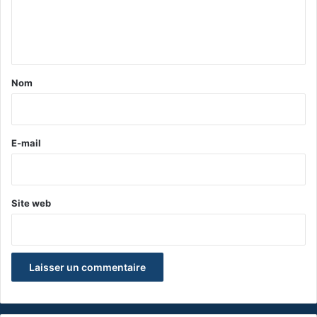
e
n
t
a
Nom
i
r
e
E-mail
*
Site web