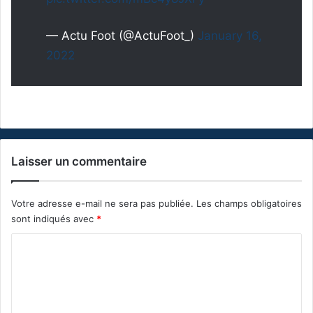
— Actu Foot (@ActuFoot_)
January 16,
2022
Laisser un commentaire
Votre adresse e-mail ne sera pas publiée.
Les champs obligatoires
sont indiqués avec
*
C
o
m
m