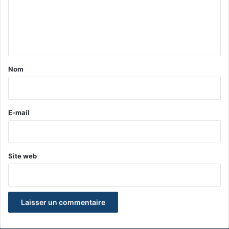
m
e
n
t
a
Nom
i
r
e
E-mail
*
Site web