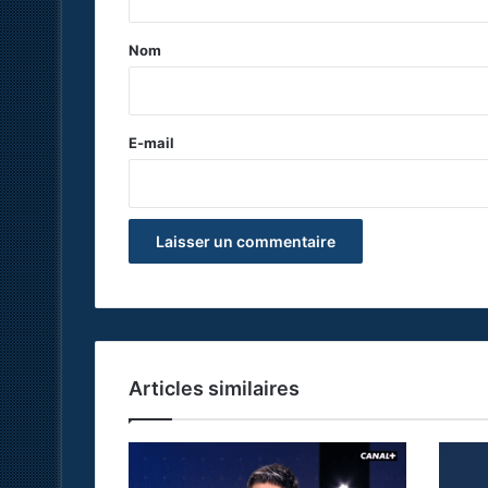
t
a
Nom
i
r
e
E-mail
*
Articles similaires