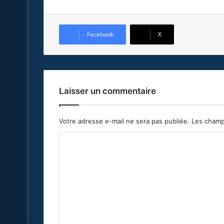
Facebook
X
Laisser un commentaire
Votre adresse e-mail ne sera pas publiée.
Les champ
C
o
m
m
e
n