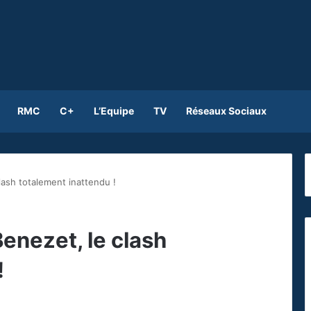
RMC
C+
L’Equipe
TV
Réseaux Sociaux
lash totalement inattendu !
enezet, le clash
!