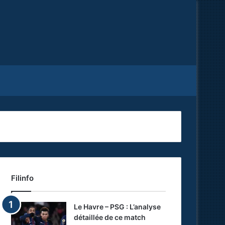
Facebook
X
RSS
Filinfo
Le Havre – PSG : L’analyse
détaillée de ce match