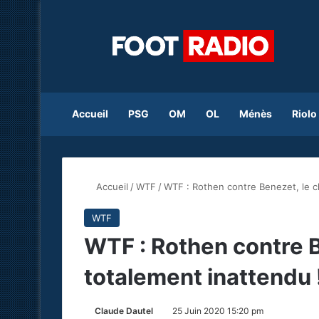
Accueil
PSG
OM
OL
Ménès
Riolo
Accueil
/
WTF
/
WTF : Rothen contre Benezet, le c
WTF
WTF : Rothen contre B
totalement inattendu 
Claude Dautel
25 Juin 2020 15:20 pm