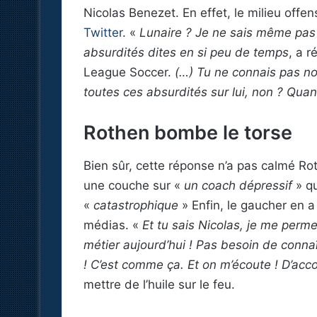
Nicolas Benezet. En effet, le milieu offe
Twitter
. «
Lunaire ? Je ne sais même pas s’
absurdités dites en si peu de temps
, a 
League Soccer.
(…) Tu ne connais pas non
toutes ces absurdités sur lui, non ? Quand
Rothen bombe le torse
Bien sûr, cette réponse n’a pas calmé Rot
une couche sur «
un coach dépressif
» q
«
catastrophique
» Enfin, le gaucher en a
médias. «
Et tu sais Nicolas, je me perme
métier aujourd’hui ! Pas besoin de conna
! C’est comme ça. Et on m’écoute ! D’acc
mettre de l’huile sur le feu.