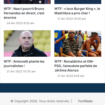
WTF : Nasri pourrit Bruno
WTF : « Isco Burger King », le
Fernandes en direct, c’est
Madrilène a pris cher !
énorme
21 Avr 2022 16:30 pm
24 Avr 2022 8:30 am
WTF : Antonetti plante les
WTF : Ronaldinho et OM-
journalistes !
PSG, l’anecdote parfaite de
Jérôme Alonzo
21 Avr 2022 10:30 am
21 Avr 2022 9:45 am
© Copyright 2026, Tous droits réservés |
FootRadio