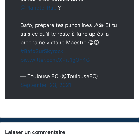
@Planete_Rap
?
Bafo, prépare tes punchlines 🎶🎤 Et tu
sais ce qu'il te reste à faire après la
prochaine victoire Maestro 😉😈
#BafoSurSkyrock
pic.twitter.com/XPiJ1gQn4G
— Toulouse FC (@ToulouseFC)
September 23, 2021
Laisser un commentaire