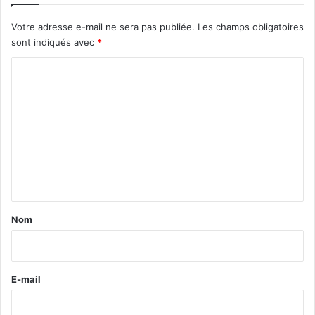
Votre adresse e-mail ne sera pas publiée.
Les champs obligatoires
sont indiqués avec
*
C
o
m
m
e
n
t
a
Nom
i
r
e
E-mail
*