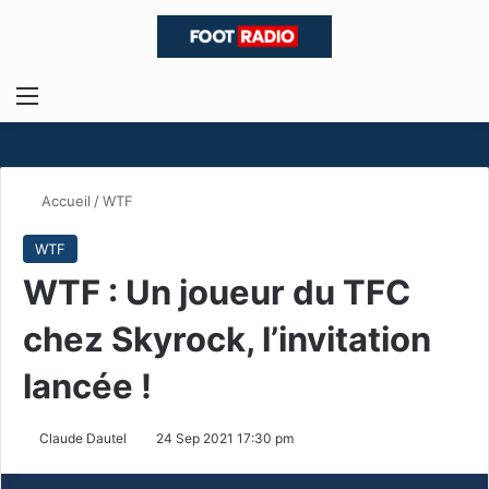
Menu
R
Accueil
/
WTF
WTF
WTF : Un joueur du TFC
chez Skyrock, l’invitation
lancée !
Claude Dautel
24 Sep 2021 17:30 pm