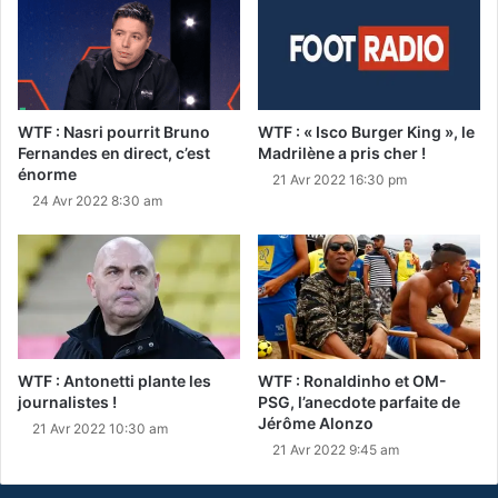
WTF : Nasri pourrit Bruno
WTF : « Isco Burger King », le
Fernandes en direct, c’est
Madrilène a pris cher !
énorme
21 Avr 2022 16:30 pm
24 Avr 2022 8:30 am
WTF : Antonetti plante les
WTF : Ronaldinho et OM-
journalistes !
PSG, l’anecdote parfaite de
Jérôme Alonzo
21 Avr 2022 10:30 am
21 Avr 2022 9:45 am