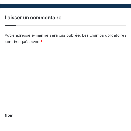
Laisser un commentaire
Votre adresse e-mail ne sera pas publiée.
Les champs obligatoires
sont indiqués avec
*
C
o
m
m
e
n
t
a
Nom
i
r