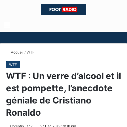
Menu
R
Accueil
/
WTF
WTF
WTF : Un verre d’alcool et il
est pompette, l’anecdote
géniale de Cristiano
Ronaldo
Corentin Facy
27 Déc 2019 19:00 pm