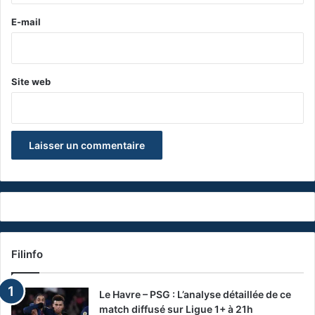
e
E-mail
*
Site web
Filinfo
Le Havre – PSG : L’analyse détaillée de ce
match diffusé sur Ligue 1+ à 21h